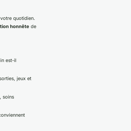
votre quotidien.
tion honnête
de
n est-il
orties, jeux et
, soins
conviennent