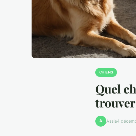
CHIENS
Quel chi
trouver
A
Assia
4 décem