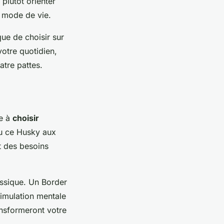
 plutôt orienter
 mode de vie.
ue de choisir sur
otre quotidien,
atre pattes.
te à
choisir
ou ce Husky aux
t des besoins
assique. Un Border
timulation mentale
ansformeront votre