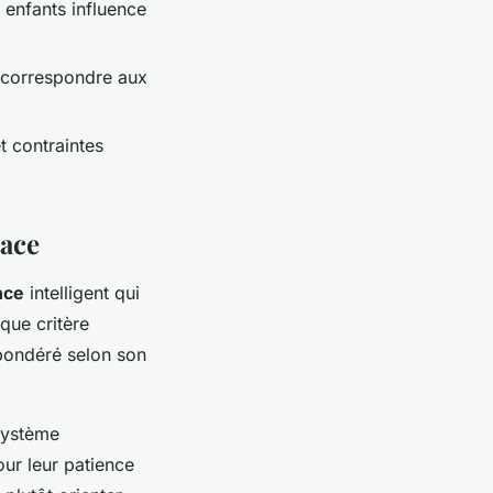
 enfants influence
t correspondre aux
t contraintes
race
nce
intelligent qui
que critère
 pondéré selon son
 système
ur leur patience