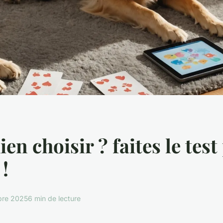
en choisir ? faites le test
 !
bre 2025
6 min de lecture