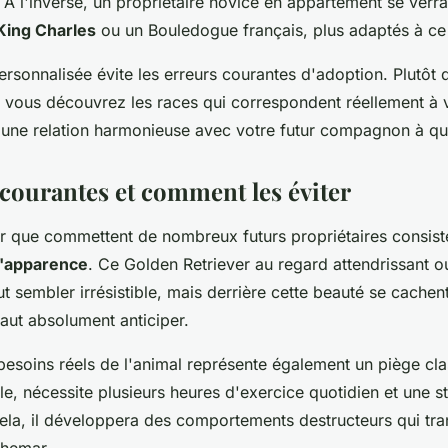
é. À l'inverse, un propriétaire novice en appartement se verra
King Charles
ou un Bouledogue français, plus adaptés à ce
rsonnalisée évite les erreurs courantes d'adoption. Plutôt q
vous découvrez les races qui correspondent réellement à v
i une relation harmonieuse avec votre futur compagnon à qu
 courantes et comment les éviter
ur que commettent de nombreux futurs propriétaires consis
l'apparence
. Ce Golden Retriever au regard attendrissant 
t sembler irrésistible, mais derrière cette beauté se cachen
faut absolument anticiper.
besoins réels de l'animal représente également un piège cl
le, nécessite plusieurs heures d'exercice quotidien et une s
ela, il développera des comportements destructeurs qui tr