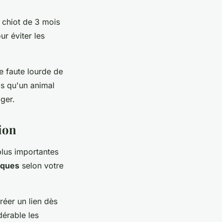
 chiot de 3 mois
ur éviter les
ne faute lourde de
is qu'un animal
ger.
tion
plus importantes
iques
selon votre
éer un lien dès
dérable les