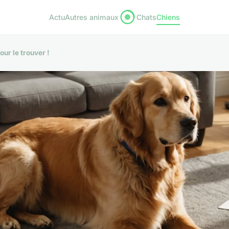
Actu
Autres animaux
Chats
Chiens
our le trouver !