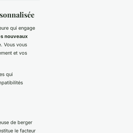
rsonnalisée
eure qui engage
s nouveaux
ée. Vous vous
ement et vos
es qui
patibilités
euse de berger
stitue le facteur