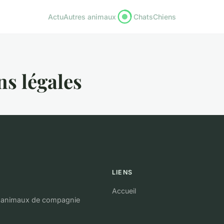
Actu
Autres animaux
Chats
Chiens
s légales
LIENS
Accueil
os animaux de compagnie