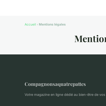
Accueil
›
Mentions légales
Mention
Compagnonsaquatrepattes
Votre magazine en ligne dédié au bien-être de v