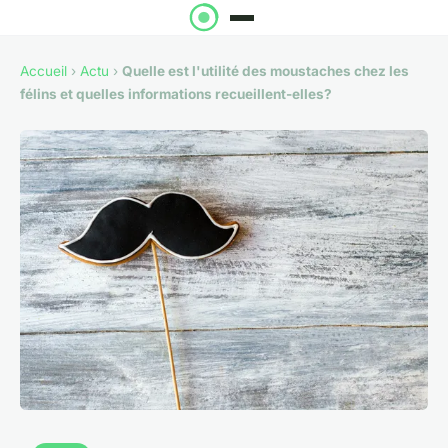
Accueil
›
Actu
›
Quelle est l'utilité des moustaches chez les
félins et quelles informations recueillent-elles?